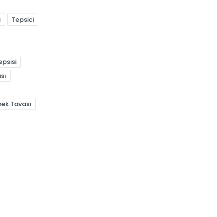
ı
Tepsici
psisi
sı
ek Tavası